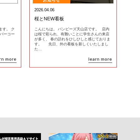
お知らせ
2026.04.06
桜とNEW看板
ます。 ク
こんにちは。 バンビーズ天山店です。 店内
他バーコー
は桜で彩られ、有難いことに学生さんの来店
が多く、 春の訪れをひしひしと感じておりま
す。 先日、外の看板を新しくいたしまし
た…
rn more
learn more