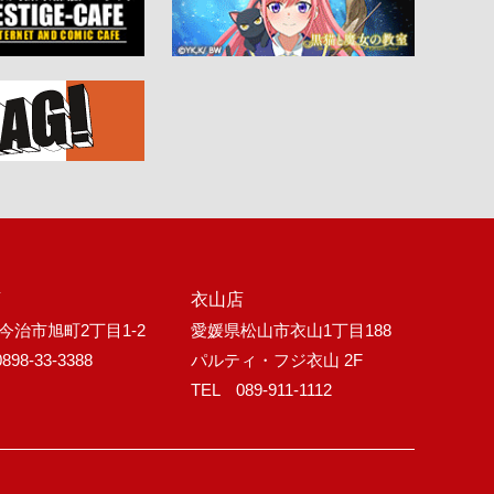
店
衣山店
今治市旭町2丁目1-2
愛媛県松山市衣山1丁目188
898-33-3388
パルティ・フジ衣山 2F
TEL 089-911-1112