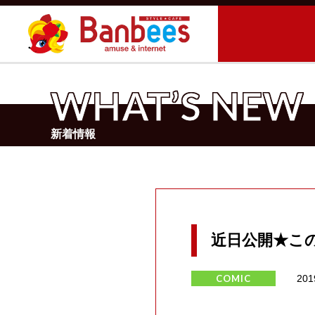
WHAT’S NEW
新着情報
近日公開★この
COMIC
201