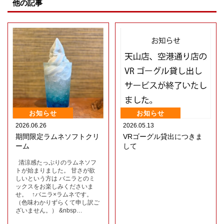
他の記事
お知らせ
お知らせ
2026.06.26
2026.05.13
期間限定ラムネソフトクリ
VRゴーグル貸出につきま
ーム
して
清涼感たっぷりのラムネソフ
トが始まりました。 甘さが欲
しいという方は バニラとのミ
ックスをお楽しみくださいま
せ。 ↑バニラ×ラムネです。
（色味わかりずらくて申し訳ご
ざいません。） &nbsp…