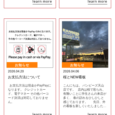
learn more
learn more
お知らせ
お知らせ
2026.04.20
2026.04.06
お支払方法について
桜とNEW看板
お支払方法は現金かPayPayに
こんにちは。 バンビーズ天山
なります。 クレジットカー
店です。 店内は桜で彩られ、
ド、電子マネー その他バーコ
有難いことに学生さんの来店が
ード決済は対応しておりませ
多く、 春の訪れをひしひしと
ん。
感じております。 先日、外
の看板を新しくいたしました…
learn more
learn more