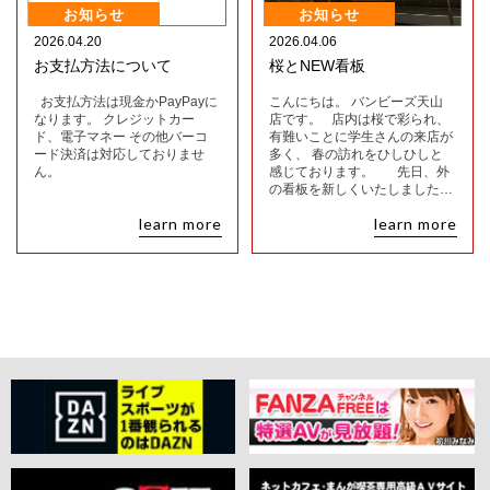
お知らせ
お知らせ
2026.04.20
2026.04.06
お支払方法について
桜とNEW看板
お支払方法は現金かPayPayに
こんにちは。 バンビーズ天山
なります。 クレジットカー
店です。 店内は桜で彩られ、
ド、電子マネー その他バーコ
有難いことに学生さんの来店が
ード決済は対応しておりませ
多く、 春の訪れをひしひしと
ん。
感じております。 先日、外
の看板を新しくいたしました…
learn more
learn more