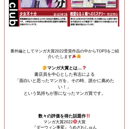
番外編としてマンガ大賞2022受賞作品の中からTOP3をご紹
介いたします
マンガ大賞とは…
書店員を中心とした有志による
「面白いと思ったマンガを、その時、誰かに薦めた
い！」
という気持ちが形になったマンガ賞です。
数々の評価を得た話題作
マンガ大賞2022
大賞
『ダーウィン事変』うめざわしゅん