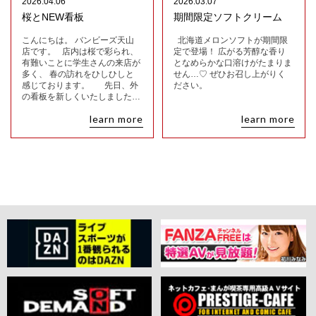
2026.04.06
2026.03.07
桜とNEW看板
期間限定ソフトクリーム
こんにちは。 バンビーズ天山
北海道メロンソフトが期間限
店です。 店内は桜で彩られ、
定で登場！ 広がる芳醇な香り
有難いことに学生さんの来店が
となめらかな口溶けがたまりま
多く、 春の訪れをひしひしと
せん…♡ ぜひお召し上がりく
感じております。 先日、外
ださい。
の看板を新しくいたしました…
learn more
learn more