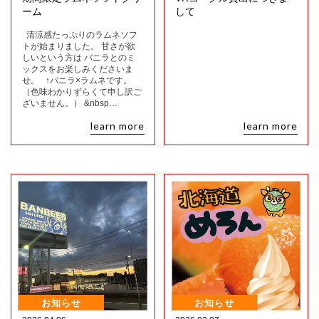
ーム
して
清涼感たっぷりのラムネソフ
トが始まりました。 甘さが欲
しいという方は バニラとのミ
ックスをお楽しみくださいま
せ。 ↑バニラ×ラムネです。
（色味わかりずらくて申し訳ご
ざいません。） &nbsp…
learn more
learn more
お知らせ
お知らせ